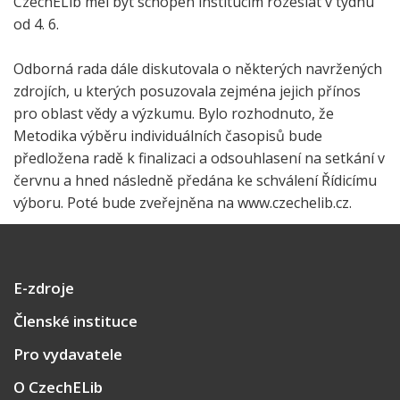
CzechELib měl být schopen institucím rozeslat v týdnu
od 4. 6.
Odborná rada dále diskutovala o některých navržených
zdrojích, u kterých posuzovala zejména jejich přínos
pro oblast vědy a výzkumu. Bylo rozhodnuto, že
Metodika výběru individuálních časopisů bude
předložena radě k finalizaci a odsouhlasení na setkání v
červnu a hned následně předána ke schválení Řídicímu
výboru. Poté bude zveřejněna na www.czechelib.cz.
E-zdroje
Členské instituce
Pro vydavatele
O CzechELib