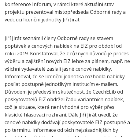
konference Inforum, v rámci které aktuální stav
projektu prezentoval místopředseda Odborné rady a
vedoucí licenční jednotky Jiří Jirát.
Jiří Jirát seznámil členy Odborné rady se stavem
poptávek a cenových nabídek na EIZ pro období od
roku 2019. Konstatoval, že z různých důvodů je proces
výběru a zajištění nových EIZ lehce za plánem, např. ne
všichni vydavatelé zaslali jasné cenové nabídky.
Informoval, že se licenční jednotka rozhodla nabídky
posílat postupně jednotlivým institucím e-mailem.
Důvodem je především skutečnost, že CzechELib od
poskytovatelů EIZ obdržel řadu variantních nabídek,
což je situace, která není vhodná pro výběr přes
klasické hlasovací rozhraní. Dále Jiří Jirát uvedl, že
cenové nabídky dodávají poskytovatelé EIZ postupně a
po termínu. Informace od těch nejzásadnějších by