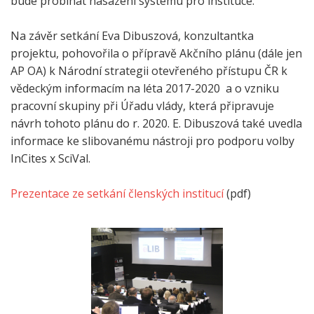
bude probíhat nasazení systému pro instituce.
Na závěr setkání Eva Dibuszová, konzultantka
projektu, pohovořila o přípravě Akčního plánu (dále jen
AP OA) k Národní strategii otevřeného přístupu ČR k
vědeckým informacím na léta 2017-2020 a o vzniku
pracovní skupiny při Úřadu vlády, která připravuje
návrh tohoto plánu do r. 2020. E. Dibuszová také uvedla
informace ke slibovanému nástroji pro podporu volby
InCites x SciVal.
Prezentace ze setkání členských institucí
(pdf)