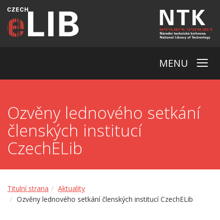
MENU
Ozvěny lednového setkání
členských institucí
CzechELib
Titulní strana
Aktuality
Ozvěny lednového setkání členských institucí CzechELib