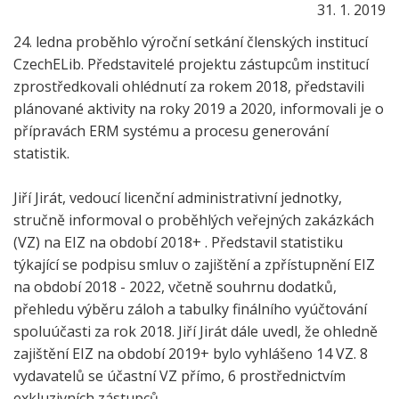
31. 1. 2019
24. ledna proběhlo výroční setkání členských institucí
CzechELib. Představitelé projektu zástupcům institucí
zprostředkovali ohlédnutí za rokem 2018, představili
plánované aktivity na roky 2019 a 2020, informovali je o
přípravách ERM systému a procesu generování
statistik.
Jiří Jirát, vedoucí licenční administrativní jednotky,
stručně informoval o proběhlých veřejných zakázkách
(VZ) na EIZ na období 2018+ . Představil statistiku
týkající se podpisu smluv o zajištění a zpřístupnění EIZ
na období 2018 - 2022, včetně souhrnu dodatků,
přehledu výběru záloh a tabulky finálního vyúčtování
spoluúčasti za rok 2018. Jiří Jirát dále uvedl, že ohledně
zajištění EIZ na období 2019+ bylo vyhlášeno 14 VZ. 8
vydavatelů se účastní VZ přímo, 6 prostřednictvím
exkluzivních zástupců.