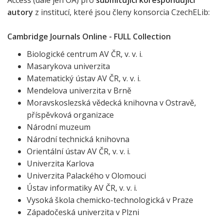
Access (dále jen OA) pro
submitující korespondující
autory
z institucí, které jsou členy konsorcia CzechELib:
Cambridge Journals Online - FULL Collection
Biologické centrum AV ČR, v. v. i.
Masarykova univerzita
Matematický ústav AV ČR, v. v. i.
Mendelova univerzita v Brně
Moravskoslezská vědecká knihovna v Ostravě,
příspěvková organizace
Národní muzeum
Národní technická knihovna
Orientální ústav AV ČR, v. v. i.
Univerzita Karlova
Univerzita Palackého v Olomouci
Ústav informatiky AV ČR, v. v. i.
Vysoká škola chemicko-technologická v Praze
Západočeská univerzita v Plzni