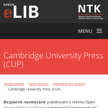
MENU
Cambridge University Press
(CUP)
Titulní strana
Open Access
Instrukce pro autory
Cambridge University Press (CUP)
Bezplatné
neomezené
publikování v režimu Open