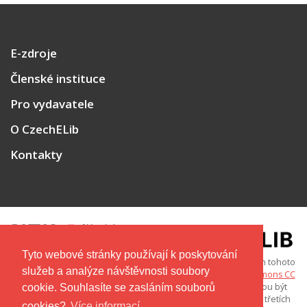
E-zdroje
Členské instituce
Pro vydavatele
O CzechELib
Kontakty
Tyto webové stránky používají k poskytování
Copyright © 2026 Není-li uvedeno jinak, obsah tohoto
služeb a analýze návštěvnosti soubory
webu je licencován pod licencí
Creative Commons CC
BY-NC-ND 4.0
. Některá díla (např. texty, obrázky či loga) mohou být
cookie. Souhlasíte se zasláním souborů
označena jinou licencí nebo být chráněna autorským právem třetích
cookies?
Více informací