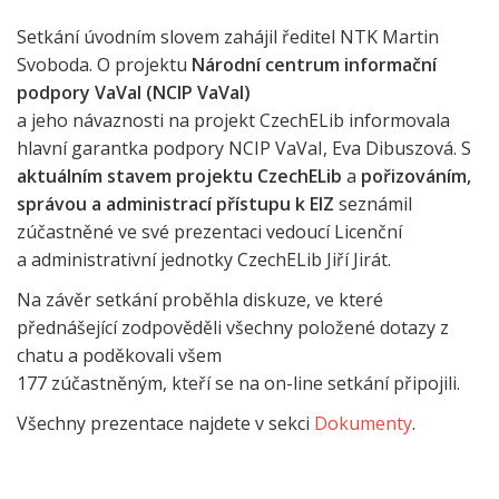
Setkání úvodním slovem zahájil ředitel NTK Martin
Svoboda. O projektu
Národní centrum informační
podpory VaVaI (NCIP VaVaI)
a jeho návaznosti na projekt CzechELib informovala
hlavní garantka podpory NCIP VaVaI, Eva Dibuszová. S
aktuálním stavem projektu CzechELib
a
pořizováním,
správou a administrací přístupu k EIZ
seznámil
zúčastněné ve své prezentaci vedoucí Licenční
a administrativní jednotky CzechELib Jiří Jirát.
Na závěr setkání proběhla diskuze, ve které
přednášející zodpověděli všechny položené dotazy z
chatu a poděkovali všem
177 zúčastněným, kteří se na on-line setkání připojili.
Všechny prezentace najdete v sekci
Dokumenty
.