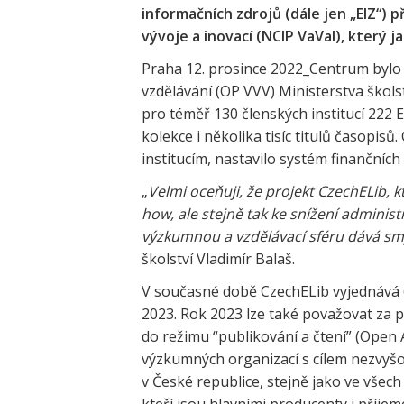
informačních zdrojů (dále jen „EIZ“)
vývoje a inovací (NCIP VaVaI), který 
Praha 12. prosince 2022_Centrum bylo
vzdělávání (OP VVV) Ministerstva škol
pro téměř 130 členských institucí 222 
kolekce i několika tisíc titulů časopi
institucím, nastavilo systém finančníc
„
Velmi oceňuji, že projekt CzechELib, 
how, ale stejně tak ke snížení administ
výzkumnou a vzdělávací sféru dává smys
školství Vladimír Balaš.
V současné době CzechELib vyjednává 6
2023. Rok 2023 lze také považovat za 
do režimu “publikování a čtení” (Open 
výzkumných organizací s cílem nezvyšo
v České republice, stejně jako ve všec