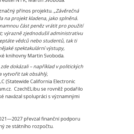
 ředitel NTK, Martin Svoboda.
značný přínos projektu. „
Závěrečná
 na projekt kladena, jako splněná.
znamnou část peněz vrátit pro použití
t; výrazně zjednodušil administrativu
zeptáte vědců nebo studentů, tak ti
 nějaké spektakulární výstupy,
ické knihovny Martin Svoboda.
 zde dokázali – například v politických
 vytvořit tak obsáhlý,
C (Statewide California Electronic
um.cz. CzechELibu se rovněž podařilo
aké navázal spolupráci s významnými
 2021—2027 převzal finanční podporu
ý ze státního rozpočtu.