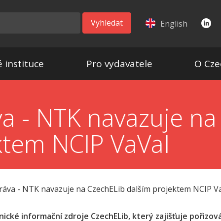
Vyhledat
English
 instituce
Pro vydavatele
O Cze
va - NTK navazuje na
ktem NCIP VaVaI
ráva - NTK navazuje na CzechELib dalším projektem NCIP V
ické informační zdroje CzechELib, který zajišťuje pořizov