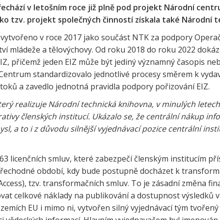
 přechází v letošním roce již plně pod projekt Národní ce
jako tzv. projekt společných činností získala také Národní 
 vytvořeno v roce 2017 jako součást NTK za podpory Opera
ství mládeže a tělovýchovy. Od roku 2018 do roku 2022 dokáz
EIZ, přičemž jeden EIZ může být jediný významný časopis neb
sů. Centrum standardizovalo jednotlivé procesy směrem k vy
h toků a zavedlo jednotná pravidla podpory pořizování EIZ.
který realizuje Národní technická knihovna, v minulých letec
rativy členských institucí. Ukázalo se, že centrální nákup i
l, a to i z důvodu silnější vyjednávací pozice centrální ins
3 licenčních smluv, které zabezpečí členským institucím p
přechodné období, kdy bude postupně docházet k transformac
Access), tzv. transformačních smluv. To je zásadní změna fin
vat celkové náklady na publikování a dostupnost výsledků v
h zemích EU i mimo ni, vytvořen silný vyjednávací tým tvoře