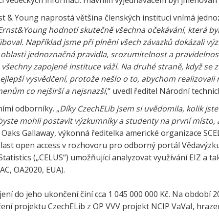
mci vědeckých informací. Hlavním vyjednavačem byl jmenován
st & Young naprostá většina členských institucí vnímá jedno
Ernst&Young hodnotí skutečně všechna očekávání, která byla
liboval. Například jsme při plnění všech závazků dokázali vý
 oblasti jednoznačná pravidla, srozumitelnost a pravidelnos
ě všechny zapojené instituce váží. Na druhé straně, když se 
nejlepší vysvědčení, protože nešlo o to, abychom realizovali
menům co nejširší a nejsnazší
,“ uvedl ředitel Národní techn
ními odborníky. „
Díky CzechELib jsem si uvědomila, kolik jste
abyste mohli postavit výzkumníky a studenty na první místo, a
ri Oaks Gallaway, výkonná ředitelka americké organizace SCEL
blast open access v rozhovoru pro odborný portál Vědavýzk
tatistics („CELUS“) umožňující analyzovat využívání EIZ a t
AC, OA2020, EUA).
jení do jeho ukončení činí cca 1 045 000 000 Kč. Na období
ní projektu CzechELib z OP VVV projekt NCIP VaVaI, hrazen