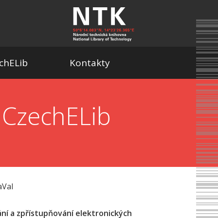
chELib
Kontakty
 CzechELib
aVaI
ání a zpřístupňování elektronických