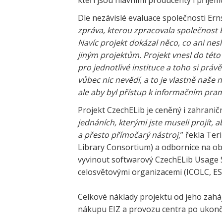
kteří jsou hlavními producenty i příje
Dle nezávislé evaluace společnosti Ern
zpráva, kterou zpracovala společnost 
Navíc projekt dokázal něco, co ani nes
jiným projektům. Projekt vnesl do této
pro jednotlivé instituce a toho si práv
vůbec nic nevědí, a to je vlastně naše 
ale aby byl přístup k informačním pra
Projekt CzechELib je ceněný i zahranič
jednáních, kterými jste museli projít, 
a přesto přímočarý nástroj
,” řekla Te
Library Consortium) a odbornice na o
vyvinout softwarový CzechELib Usage S
celosvětovými organizacemi (ICOLC, ES
Celkové náklady projektu od jeho zahá
nákupu EIZ a provozu centra po ukonče