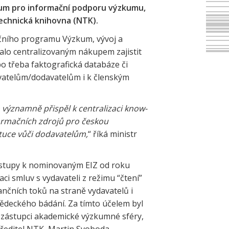
ntrum pro informační podporu výzkumu,
technická knihovna (NTK).
čního programu Výzkum, vývoj a
alo centralizovaným nákupem zajistit
o třeba faktografická databáze či
davatelům/dodavatelům i k členským
h významně přispěl k centralizaci know-
nformačních zdrojů pro českou
tituce vůči dodavatelům,
“ říká ministr
řístupy k nominovaným EIZ od roku
i smluv s vydavateli z režimu “čtení”
ančních toků na straně vydavatelů i
ědeckého bádání. Za tímto účelem byl
ný zástupci akademické výzkumné sféry,