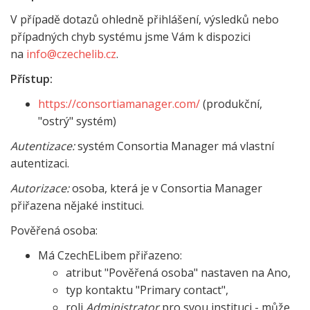
V případě dotazů ohledně přihlášení, výsledků nebo
případných chyb systému jsme Vám k dispozici
na
info@czechelib.cz
.
Přístup:
https://consortiamanager.com/
(produkční,
"ostrý" systém)
Autentizace:
systém Consortia Manager má vlastní
autentizaci.
Autorizace:
osoba, která je v Consortia Manager
přiřazena nějaké instituci.
Pověřená osoba:
Má CzechELibem přiřazeno:
atribut "Pověřená osoba" nastaven na Ano,
typ kontaktu "Primary contact",
roli
Administrator
pro svou instituci - může